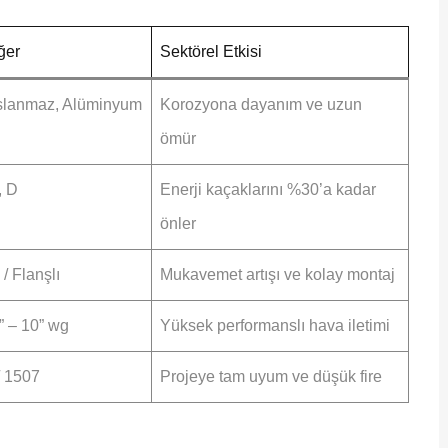
ğer
Sektörel Etkisi
slanmaz, Alüminyum
Korozyona dayanım ve uzun
ömür
, D
Enerji kaçaklarını %30’a kadar
önler
 / Flanşlı
Mukavemet artışı ve kolay montaj
 – 10” wg
Yüksek performanslı hava iletimi
 1507
Projeye tam uyum ve düşük fire