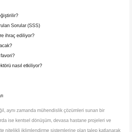
ştirilir?
orulan Sorular (SSS)
e ihraç ediliyor?
lacak?
favori?
törü nasıl etkiliyor?
rı
eğil, aynı zamanda mühendislik çözümleri sunan bir
arda ise kentsel dönüşüm, devasa hastane projeleri ve
te nitelikli iklimlendirme sistemlerine olan talep katlanarak