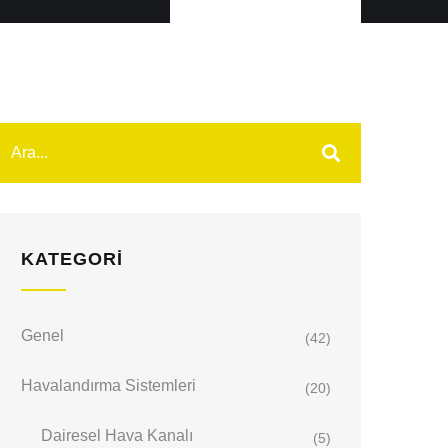
KATEGORI
Genel
(42)
Havalandırma Sistemleri
(20)
Dairesel Hava Kanalı
(5)